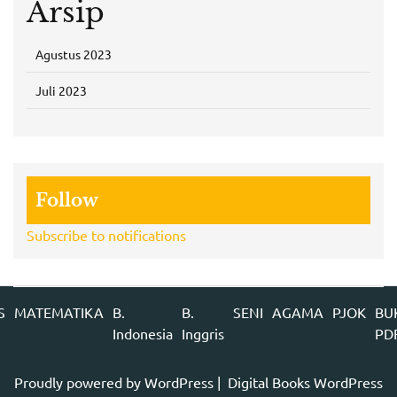
Arsip
Agustus 2023
Juli 2023
Follow
Subscribe to notifications
S
MATEMATIKA
B.
B.
SENI
AGAMA
PJOK
BU
Indonesia
Inggris
PD
Proudly powered by WordPress
|
Digital Books WordPress