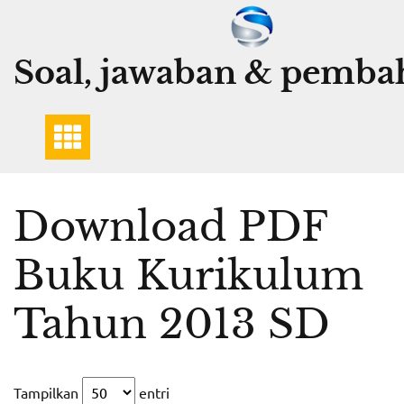
Skip
to
content
Soal, jawaban & pemba
Download PDF
Buku Kurikulum
Tahun 2013 SD
Tampilkan
entri