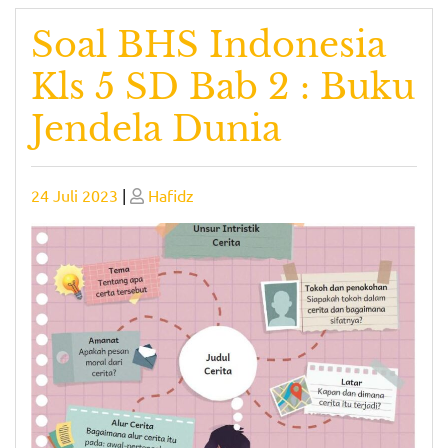
Soal BHS Indonesia
Kls 5 SD Bab 2 : Buku
Jendela Dunia
Posted
Posted
24 Juli 2023
|
Hafidz
on
on