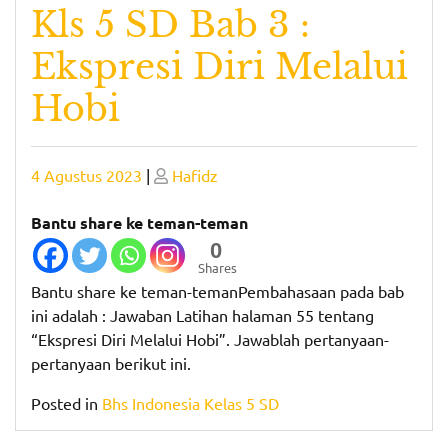
Kls 5 SD Bab 3 :
Ekspresi Diri Melalui
Hobi
Posted
Posted
4 Agustus 2023
|
Hafidz
on
on
Bantu share ke teman-teman
0
Shares
Bantu share ke teman-temanPembahasaan pada bab
ini adalah : Jawaban Latihan halaman 55 tentang
“Ekspresi Diri Melalui Hobi”. Jawablah pertanyaan-
pertanyaan berikut ini.
Posted in
Bhs Indonesia Kelas 5 SD