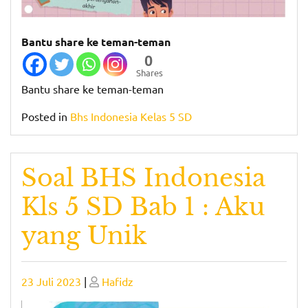
Bantu share ke teman-teman
0
Shares
Bantu share ke teman-teman
Posted in
Bhs Indonesia Kelas 5 SD
Soal BHS Indonesia
Kls 5 SD Bab 1 : Aku
yang Unik
Posted
Posted
23 Juli 2023
|
Hafidz
on
on