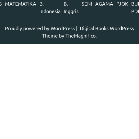
S
MATEMATIKA
B.
B.
SENI
AGAMA
PJOK
BU
Indonesia
Inggris
PD
Proudly powered by WordPress
|
Digital Books WordPress
Theme
by TheMagnifico.